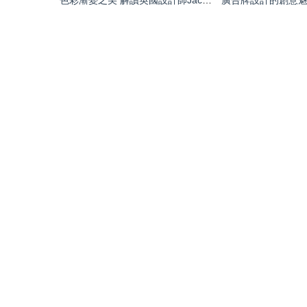
色彩漸變之美 解讀英國設計師Jacob Ham的創意視覺海報