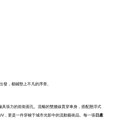
出發，都鋪墊上不凡的序章。
勒出極具張力的前衛面孔。流暢的雙腰線貫穿車身，搭配懸浮式
UV，更是一件穿梭于城市光影中的流動藝術品。每一張
日產