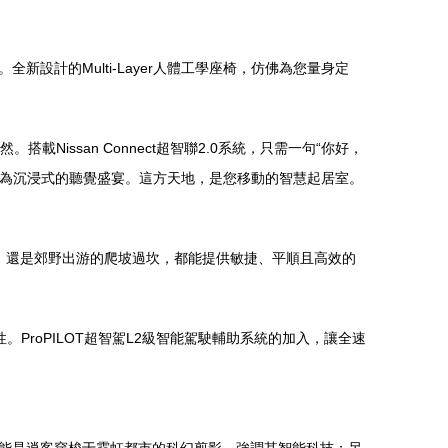
計的Multi-Layer人體工學座椅，仿佛為您量身定
Nissan Connect超智聯2.0系統，只需一句“你好，
變為沉浸式的聽覺盛宴。這方天地，是您移動的智慧起居室。
停，還是郊野出游的爬坡過坎，都能提供敏捷、平順且高效的
ProPILOT超智駕L2級智能駕駛輔助系統的加入，讓全速