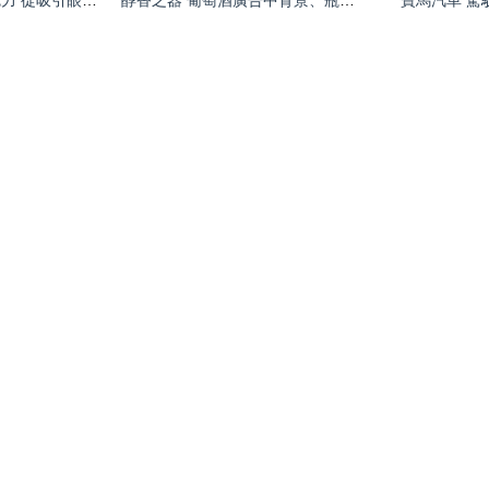
廣告牌設計的創意魅力 從吸引眼球到觸動心靈
醇香之器 葡萄酒廣告中背景、瓶子與玻璃的設計融合
寶馬汽車 駕