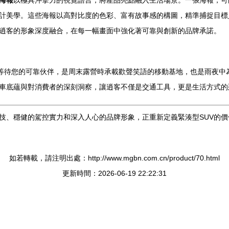
海報
以極具沖擊力的視覺語言，將產品亮點融入生活場景。一張海報，可
計美學。這些海報以高對比度的色彩、富有故事感的構圖，精準捕捉目標
逍客的形象深度融合，在每一幅畫面中強化著可靠與創新的品牌承諾。
下等待您的可靠伙伴，是周末露營時承載歡聲笑語的移動基地，也是雨夜中
車底蘊與對消費者的深刻洞察，讓逍客不僅是交通工具，更是生活方式的
技、穩健的駕控實力和深入人心的品牌形象，正重新定義緊湊型SUV的
如若轉載，請注明出處：http://www.mgbn.com.cn/product/70.html
更新時間：2026-06-19 22:22:31