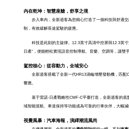
內在乾坤：智慧座艙，舒享之境
步入車內，全新逍客為您精心打造了一個科技與舒適交融
制，有效緩解長途駕駛的疲憊。
科技是此刻的主旋律。12.3英寸高清中控屏與12.3英寸
日產”，便能輕松實現語音控制導航、音樂、空調等，讓雙
駕控核心：從容動力，全域安心
全新逍客搭載了全新一代HR13渦輪增壓發動機，匹
響應。
基于雷諾-日產戰略性CMF-C平臺打造，全新逍客的底
域智能巡航、車道保持等功能成為可靠的行車伙伴，大幅減
視覺風暴：汽車海報，演繹潮流風尚