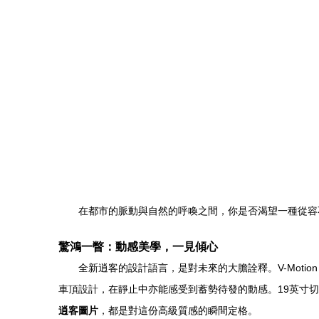
在都市的脈動與自然的呼喚之間，你是否渴望一種從容
驚鴻一瞥：動感美學，一見傾心
全新逍客的設計語言，是對未來的大膽詮釋。V-Moti
車頂設計，在靜止中亦能感受到蓄勢待發的動感。19英寸
逍客圖片
，都是對這份高級質感的瞬間定格。