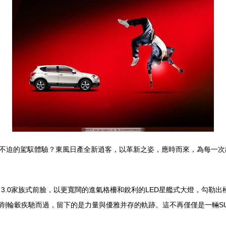
不迫的駕馭體驗？東風日產全新逍客，以革新之姿，應時而來，為每一次
on 3.0家族式前臉，以更寬闊的進氣格柵和銳利的LED星艦式大燈，勾
切削輪轂疾馳而過，留下的是力量與優雅并存的軌跡。這不再僅僅是一輛S