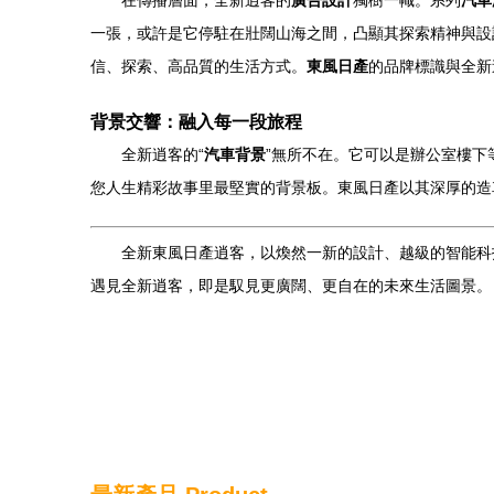
在傳播層面，全新逍客的
廣告設計
獨樹一幟。系列
汽車
一張，或許是它停駐在壯闊山海之間，凸顯其探索精神與設
信、探索、高品質的生活方式。
東風日產
的品牌標識與全新
背景交響：融入每一段旅程
全新逍客的“
汽車背景
”無所不在。它可以是辦公室樓
您人生精彩故事里最堅實的背景板。東風日產以其深厚的造
全新東風日產逍客，以煥然一新的設計、越級的智能科
遇見全新逍客，即是馭見更廣闊、更自在的未來生活圖景。