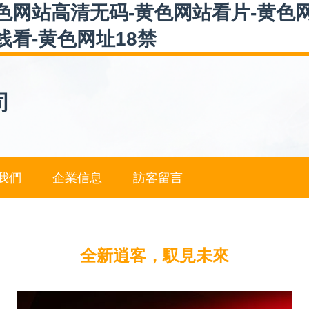
色网站高清无码-黄色网站看片-黄色
线看-黄色网址18禁
司
我們
企業信息
訪客留言
全新逍客，馭見未來