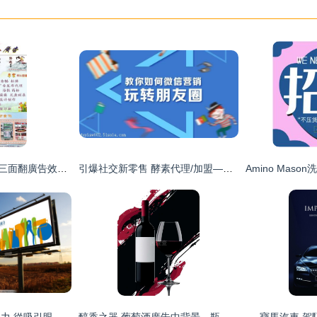
“自強不息”為主題的三面翻廣告效果圖發布，新視界廣告設計拓展視覺新維度
引爆社交新零售 酵素代理/加盟——輕創業的絕佳風口