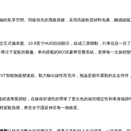
的私享空間。同級領先的寬敞座艙，采用高級軟質材料包裹，觸感細膩。全新設
交互式儀表盤、10.8英寸HUD抬頭顯示，組成三屏聯動，行車信息一目了然。搭載
手專注于駕馭的樂趣。車內搭載的BOSE豪華音響系統，更將每一次旅程
配CVT智能無級變速箱。動力輸出線性而充沛，無論是都市通勤的走走停
盤經過專業調校，在確保舒適性的帶來了更出色的操控穩定性和車身循跡性。
輕駕駛負擔，將安全守護延伸至每一個維度。