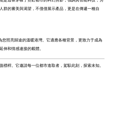
能是逍客穿梭于霓虹都市的科幻剪影，強調其智能科技；另
人群的審美與渴望，不僅僅展示產品，更是在傳遞一種自
為您照亮歸途的溫暖港灣。它適應各種背景，更致力于成為
延伸和情感連接的載體。
價值標桿。它邀請每一位都市進取者，駕馭此刻，探索未知。